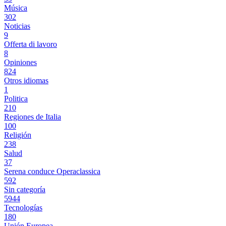
Música
302
Noticias
9
Offerta di lavoro
8
Opiniones
824
Otros idiomas
1
Politica
210
Regiones de Italia
100
Religión
238
Salud
37
Serena conduce Operaclassica
592
Sin categoría
5944
Tecnologías
180
Unión Europea