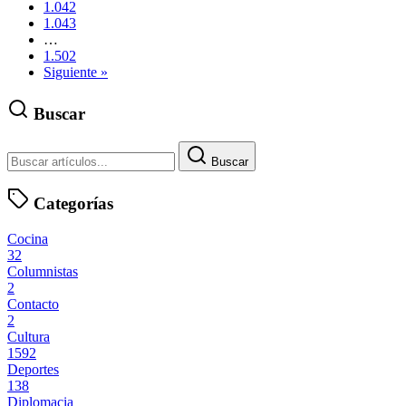
1.042
1.043
…
1.502
Siguiente »
Buscar
Buscar
Categorías
Cocina
32
Columnistas
2
Contacto
2
Cultura
1592
Deportes
138
Diplomacia