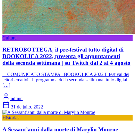
Cultura
RETROBOTTEGA, il pre-festival tutto digital di
BOOKOLICA 2022, presenta gli appuntamenti
della seconda settimana | su Twitch dal 2 al 4 agosto
COMUNICATO STAMPA BOOKOLICA 2022 Il festival dei
lettori creativi Il programma della seconda settimana, tutto digital
[…]
admin
31 de julio, 2022
Historias
A Sessant’anni dalla morte di Marylin Monroe