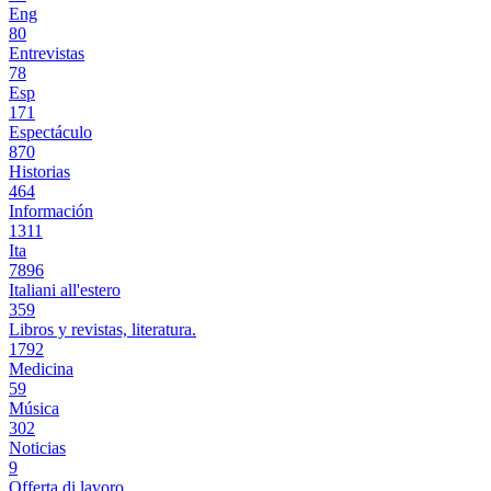
Eng
80
Entrevistas
78
Esp
171
Espectáculo
870
Historias
464
Información
1311
Ita
7896
Italiani all'estero
359
Libros y revistas, literatura.
1792
Medicina
59
Música
302
Noticias
9
Offerta di lavoro