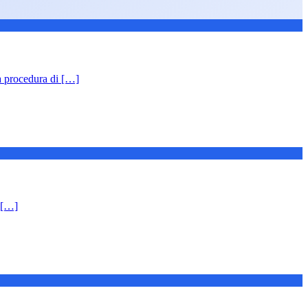
na procedura di […]
 […]