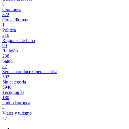
8
Opiniones
822
Otros idiomas
1
Politica
210
Regiones de Italia
99
Religión
238
Salud
37
Serena conduce Operaclassica
592
Sin categoría
5940
Tecnologías
180
Unión Europea
4
Viajes y turismo
47