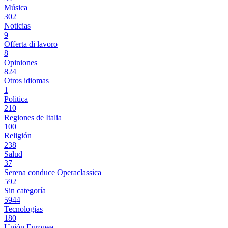
Música
302
Noticias
9
Offerta di lavoro
8
Opiniones
824
Otros idiomas
1
Politica
210
Regiones de Italia
100
Religión
238
Salud
37
Serena conduce Operaclassica
592
Sin categoría
5944
Tecnologías
180
Unión Europea