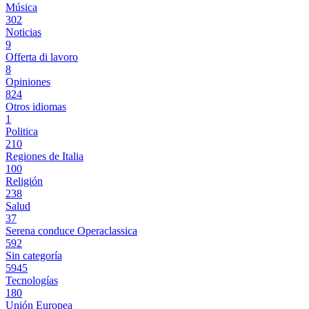
Música
302
Noticias
9
Offerta di lavoro
8
Opiniones
824
Otros idiomas
1
Politica
210
Regiones de Italia
100
Religión
238
Salud
37
Serena conduce Operaclassica
592
Sin categoría
5945
Tecnologías
180
Unión Europea