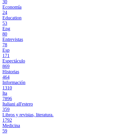
30
Economía
24
Education
53
Eng
80
Entrevistas
78
Esp
171
Espectáculo
869
Historias
464
Información
1310
Ita
7896
Italiani all'estero
359
Libros y revistas, literatura.
1792
Medicina
59