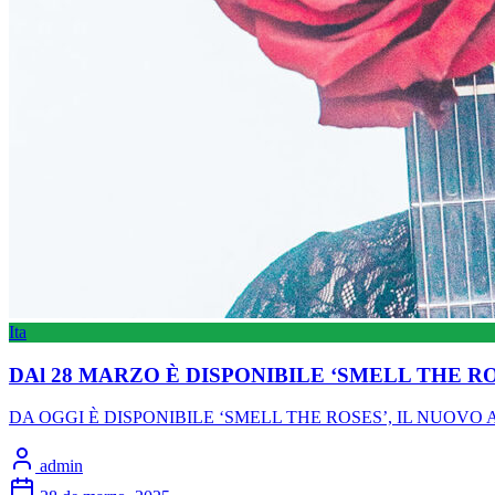
Ita
DAl 28 MARZO È DISPONIBILE ‘SMELL THE R
DA OGGI È DISPONIBILE ‘SMELL THE ROSES’, IL NUOVO ALBUM 
admin