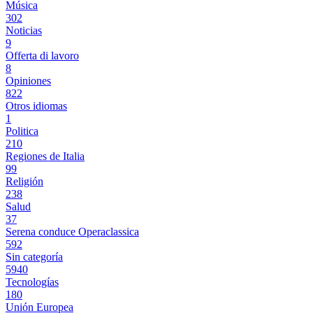
Música
302
Noticias
9
Offerta di lavoro
8
Opiniones
822
Otros idiomas
1
Politica
210
Regiones de Italia
99
Religión
238
Salud
37
Serena conduce Operaclassica
592
Sin categoría
5940
Tecnologías
180
Unión Europea