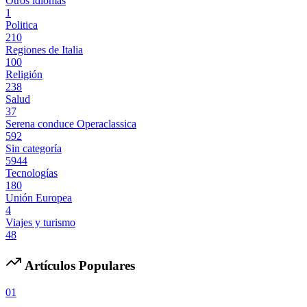
Otros idiomas
1
Politica
210
Regiones de Italia
100
Religión
238
Salud
37
Serena conduce Operaclassica
592
Sin categoría
5944
Tecnologías
180
Unión Europea
4
Viajes y turismo
48
Artículos Populares
01