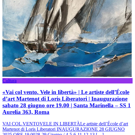
Cultura
«Vai col vento. Vele in libertà» | Le artiste dell’École
d’art Martenot di Loris Liberatori | Inaugurazione
sabato 28 giugno ore 19.00 | Santa Marinella – SS 1
Aurelia 363, Roma
VAI COL VENTOVELE IN LIBERTÀLe artiste dell’École d’art
Martenot di Loris Liberatori INAUGURAZIONE 28 GIUGNO
2025 ORE 19.0028-29 Giugno / 4-5-6-11-12-13 […]