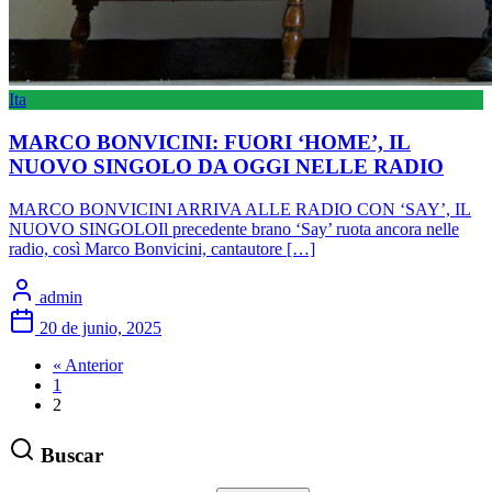
Ita
MARCO BONVICINI: FUORI ‘HOME’, IL
NUOVO SINGOLO DA OGGI NELLE RADIO
MARCO BONVICINI ARRIVA ALLE RADIO CON ‘SAY’, IL
NUOVO SINGOLOIl precedente brano ‘Say’ ruota ancora nelle
radio, così Marco Bonvicini, cantautore […]
admin
20 de junio, 2025
« Anterior
1
2
Buscar