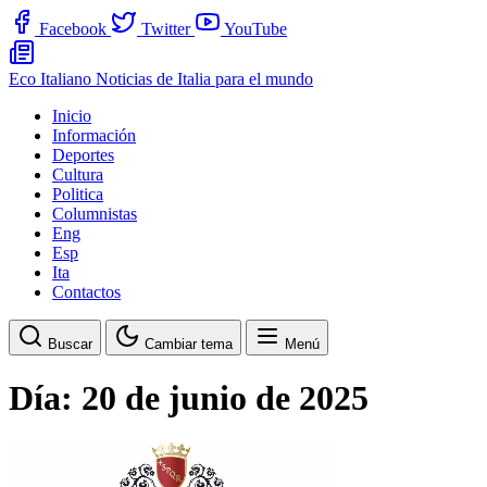
Facebook
Twitter
YouTube
Eco Italiano
Noticias de Italia para el mundo
Inicio
Información
Deportes
Cultura
Politica
Columnistas
Eng
Esp
Ita
Contactos
Buscar
Cambiar tema
Menú
Día:
20 de junio de 2025