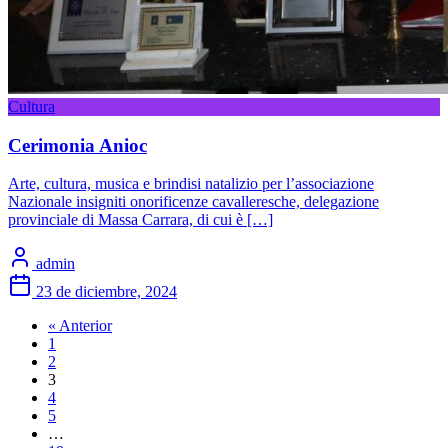
Cultura
Cerimonia Anioc
Arte, cultura, musica e brindisi natalizio per l’associazione
Nazionale insigniti onorificenze cavalleresche, delegazione
provinciale di Massa Carrara, di cui è […]
admin
23 de diciembre, 2024
« Anterior
1
2
3
4
5
…