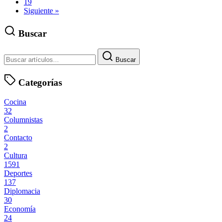
19
Siguiente »
Buscar
Buscar
Categorías
Cocina
32
Columnistas
2
Contacto
2
Cultura
1591
Deportes
137
Diplomacia
30
Economía
24