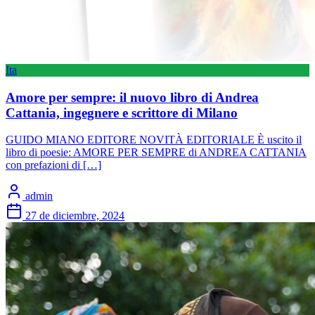
Ita
Amore per sempre: il nuovo libro di Andrea
Cattania, ingegnere e scrittore di Milano
GUIDO MIANO EDITORE NOVITÀ EDITORIALE È uscito il
libro di poesie: AMORE PER SEMPRE di ANDREA CATTANIA
con prefazioni di […]
admin
27 de diciembre, 2024