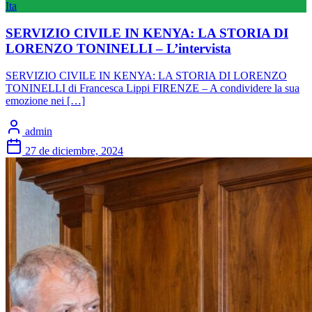
Ita
SERVIZIO CIVILE IN KENYA: LA STORIA DI
LORENZO TONINELLI – L’intervista
SERVIZIO CIVILE IN KENYA: LA STORIA DI LORENZO
TONINELLI di Francesca Lippi FIRENZE – A condividere la sua
emozione nei […]
admin
27 de diciembre, 2024