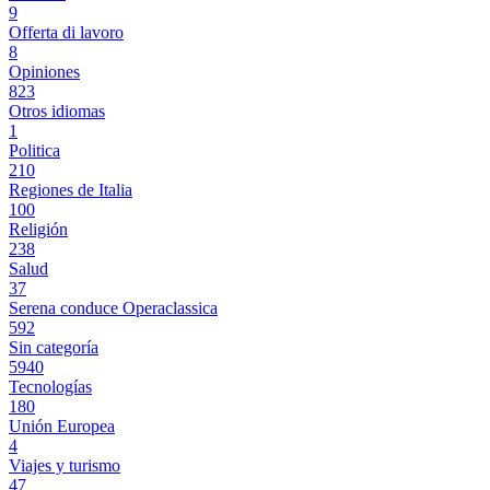
9
Offerta di lavoro
8
Opiniones
823
Otros idiomas
1
Politica
210
Regiones de Italia
100
Religión
238
Salud
37
Serena conduce Operaclassica
592
Sin categoría
5940
Tecnologías
180
Unión Europea
4
Viajes y turismo
47