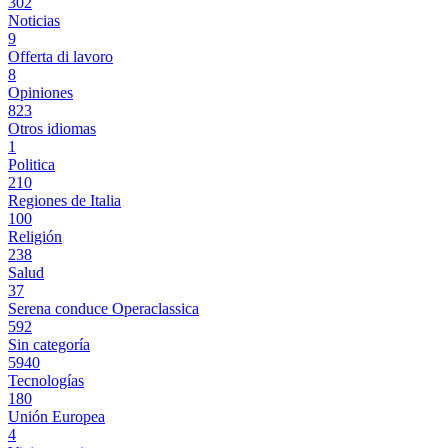
302
Noticias
9
Offerta di lavoro
8
Opiniones
823
Otros idiomas
1
Politica
210
Regiones de Italia
100
Religión
238
Salud
37
Serena conduce Operaclassica
592
Sin categoría
5940
Tecnologías
180
Unión Europea
4