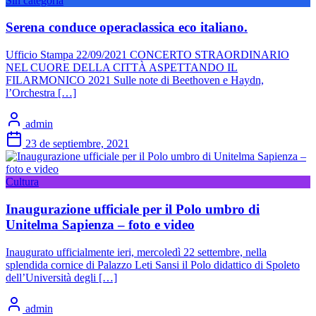
Sin categoría
Serena conduce operaclassica eco italiano.
Ufficio Stampa 22/09/2021 CONCERTO STRAORDINARIO
NEL CUORE DELLA CITTÀ ASPETTANDO IL
FILARMONICO 2021 Sulle note di Beethoven e Haydn,
l’Orchestra […]
admin
23 de septiembre, 2021
Cultura
Inaugurazione ufficiale per il Polo umbro di
Unitelma Sapienza – foto e video
Inaugurato ufficialmente ieri, mercoledì 22 settembre, nella
splendida cornice di Palazzo Leti Sansi il Polo didattico di Spoleto
dell’Università degli […]
admin