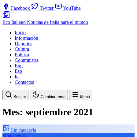
Facebook
Twitter
YouTube
Eco Italiano
Noticias de Italia para el mundo
Inicio
Información
Deportes
Cultura
Politica
Columnistas
Eng
Esp
Ita
Contactos
Buscar
Cambiar tema
Menú
Mes:
septiembre 2021
Sin categoría
Sin categoría