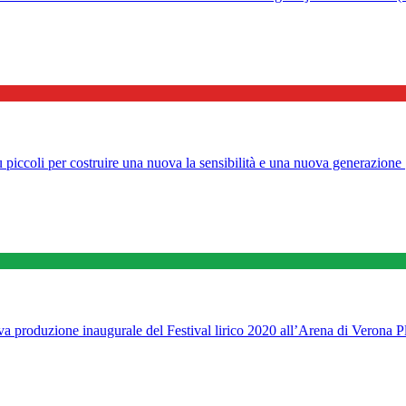
oli per costruire una nuova la sensibilità e una nuova generazione
ova produzione inaugurale del Festival lirico 2020 all’Arena di Verona P