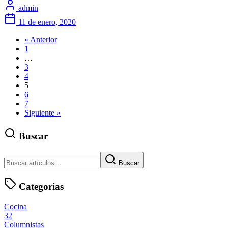
admin
11 de enero, 2020
« Anterior
1
…
3
4
5
6
7
Siguiente »
Buscar
Buscar
Categorías
Cocina
32
Columnistas