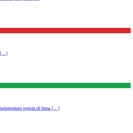
 […]
luripremiato regista di fama […]