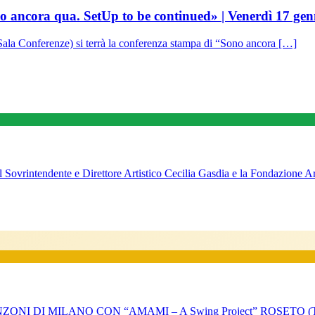
ua. SetUp to be continued» | Venerdì 17 gennaio
Sala Conferenze) si terrà la conferenza stampa di “Sono ancora […]
endente e Direttore Artistico Cecilia Gasdia e la Fondazione Ar
 DI MILANO CON “AMAMI – A Swing Project” ROSETO (Tera