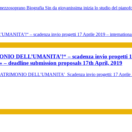
ezzosoprano Biografia Sin da giovanissima inizia lo studio del pianofo
DELL’UMANITA’!“ – scadenza invio progetti 17 Ap
line submission proposals 17th April, 2019
ELL’UMANITA’ Scadenza invio progetti: 17 Aprile 2019 La C