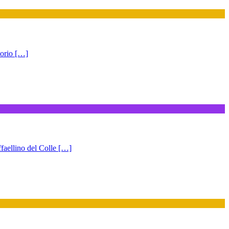
torio […]
llino del Colle […]