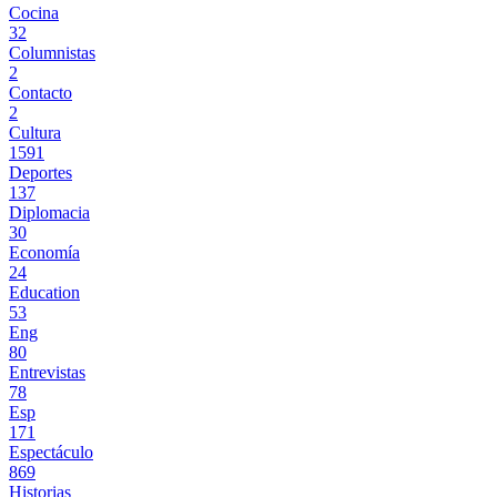
Cocina
32
Columnistas
2
Contacto
2
Cultura
1591
Deportes
137
Diplomacia
30
Economía
24
Education
53
Eng
80
Entrevistas
78
Esp
171
Espectáculo
869
Historias