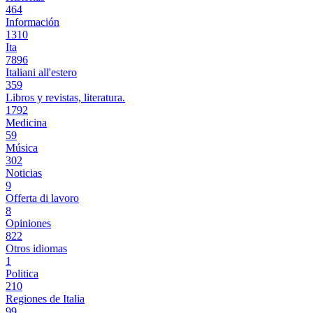
464
Información
1310
Ita
7896
Italiani all'estero
359
Libros y revistas, literatura.
1792
Medicina
59
Música
302
Noticias
9
Offerta di lavoro
8
Opiniones
822
Otros idiomas
1
Politica
210
Regiones de Italia
99