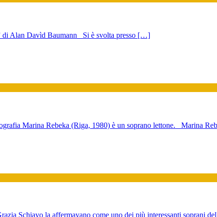
 di Alan Davìd Baumann Si è svolta presso […]
iografia Marina Rebeka (Riga, 1980) è un soprano lettone. Marina Re
Grazia Schiavo la affermavano come uno dei più interessanti soprani de