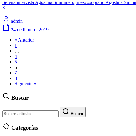
Serena intervista Agostina Smimmero, mezzosoprano Agostina Smimme
S. […]
admin
24 de febrero, 2019
« Anterior
1
…
4
5
6
7
8
Siguiente »
Buscar
Buscar
Categorías