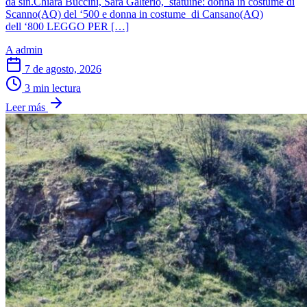
da sin.Chiara Buccini, Sara Galterio, statuine: donna in costume di
Scanno(AQ) del ‘500 e donna in costume di Cansano(AQ)
dell ‘800 LEGGO PER […]
A
admin
7 de agosto, 2026
3 min lectura
Leer más