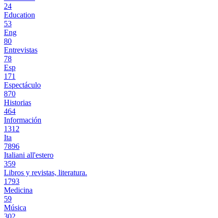
24
Education
53
Eng
80
Entrevistas
78
Esp
171
Espectáculo
870
Historias
464
Información
1312
Ita
7896
Italiani all'estero
359
Libros y revistas, literatura.
1793
Medicina
59
Música
302