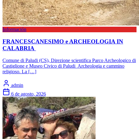
Información
FRANCESCANESIMO e ARCHEOLOGIA IN
CALABRIA
Comune di Paludi (CS), Direzione scientifica Parco Archeologico di
Castiglione e Museo Civico di Paludi Archeologia e cammino
religioso. La […]
admin
6 de agosto, 2026