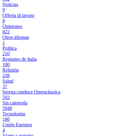
Noticias
9
Offerta di lavoro
8
Opiniones
822
Otros idiomas
1
Politica
210
Regiones de Italia
100
Religión
238
Salud
37
Serena conduce Operaclassica
592
Sin categoría
5940
Tecnologías
180
Unión Europea
4
Viajes y turismo