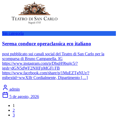
Sin categoría
Serena conduce operaclassica eco italiano
post pubblicato sui canali social del Teatro di San Carlo per la
scomparsa di Bruno Campanella. IG
https://www.instagram.com/p/DbqH9buijc5/?
igsh=dGN5dWF2NHFpMGFi FB
https://www.facebook.com/share/p/1MuEZTgNUr/?
mibextid=wwXIfr Cordialmente, Dipartimento […]
admin
5 de agosto, 2026
1
2
3