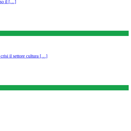
so il […]
il settore cultura […]