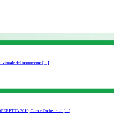
tuale del monumento […]
TTA 2019, Coro e Orchestra al […]