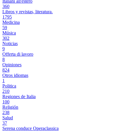
Italiani all'estero
360
Libros y revistas, literatura.
1795
Medicina
59
Música
302
Noticias
9
Offerta di lavoro
8
Opiniones
824
Otros idiomas
1
Politica
210
Regiones de Italia
100
Religión
238
Salud
37
Serena conduce Operaclassica