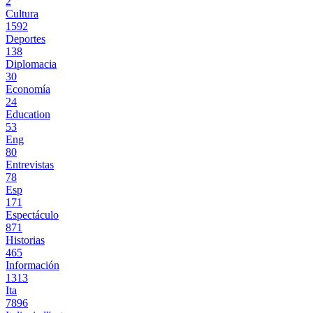
2
Cultura
1592
Deportes
138
Diplomacia
30
Economía
24
Education
53
Eng
80
Entrevistas
78
Esp
171
Espectáculo
871
Historias
465
Información
1313
Ita
7896