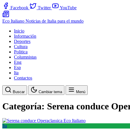
Facebook
Twitter
YouTube
Eco Italiano
Noticias de Italia para el mundo
Inicio
Información
Deportes
Cultura
Politica
Columnistas
Eng
Esp
Ita
Contactos
Buscar
Cambiar tema
Menú
Categoría:
Serena conduce Oper
Ita