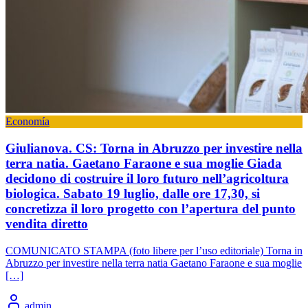
Economía
Giulianova. CS: Torna in Abruzzo per investire nella
terra natia. Gaetano Faraone e sua moglie Giada
decidono di costruire il loro futuro nell’agricoltura
biologica. Sabato 19 luglio, dalle ore 17,30, si
concretizza il loro progetto con l’apertura del punto
vendita diretto
COMUNICATO STAMPA (foto libere per l’uso editoriale) Torna in
Abruzzo per investire nella terra natia Gaetano Faraone e sua moglie
[…]
admin