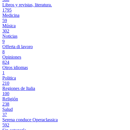
Libros y revistas, literatura.
1795
Medicina
59
Música
302
Noticias
9
Offerta di lavoro
8
Opiniones
824
Otros idiomas
1
Politica
210
Regiones de Italia
100
Religión
238
Salud
37
Serena conduce Operaclassica
592