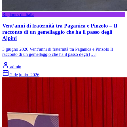
Regiones de Italia
Vent’anni di fraternità tra Paganica e Pinzolo – Il
racconto di un gemellaggio che ha il passo degli
Alpini
3 giugno 2026 Vent’anni di fraternità tra Paganica e Pinzolo Il
racconto di un gemellaggio che ha il passo degli […]
admin
2 de junio, 2026