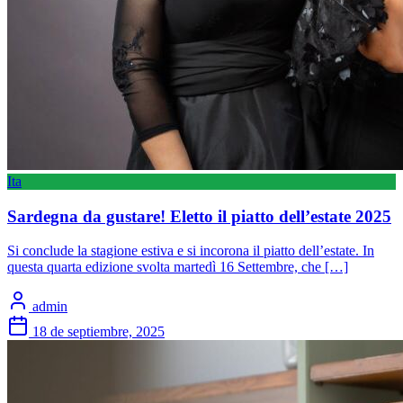
Ita
Sardegna da gustare! Eletto il piatto dell’estate 2025
Si conclude la stagione estiva e si incorona il piatto dell’estate. In
questa quarta edizione svolta martedì 16 Settembre, che […]
admin
18 de septiembre, 2025