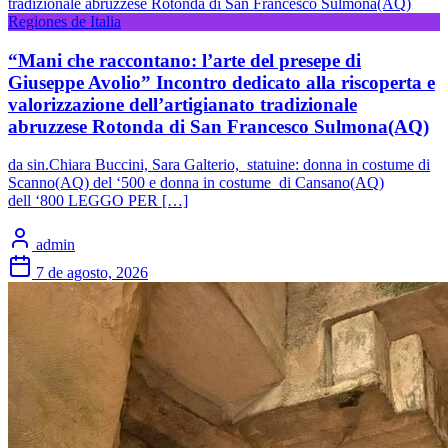
Regiones de Italia
“Mani che raccontano: l’arte del presepe di
Giuseppe Avolio” Incontro dedicato alla riscoperta e
valorizzazione dell’artigianato tradizionale
abruzzese Rotonda di San Francesco Sulmona(AQ)
da sin.Chiara Buccini, Sara Galterio, statuine: donna in costume di
Scanno(AQ) del ‘500 e donna in costume di Cansano(AQ)
dell ‘800 LEGGO PER […]
admin
7 de agosto, 2026