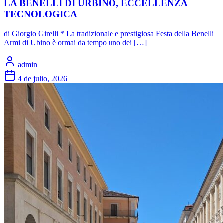
LA BENELLI DI URBINO, ECCELLENZA
TECNOLOGICA
di Giorgio Girelli * La tradizionale e prestigiosa Festa della Benelli
Armi di Ubino è ormai da tempo uno dei […]
admin
4 de julio, 2026