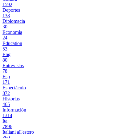
1592
Deportes
138
Diplomacia
30
Economía
24
Education
53
Eng
80
Entrevistas
78
Esp
171
Espectáculo
872
Historias
465
Información
1314
Ita
7896
Italiani all'estero
360