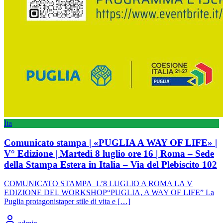
Ita
Comunicato stampa | «PUGLIA A WAY OF LIFE» |
V° Edizione | Martedì 8 luglio ore 16 | Roma – Sede
della Stampa Estera in Italia – Via del Plebiscito 102
COMUNICATO STAMPA L’8 LUGLIO A ROMA LA V
EDIZIONE DEL WORKSHOP“PUGLIA, A WAY OF LIFE” La
Puglia protagonistaper stile di vita e […]