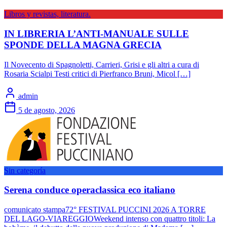
Libros y revistas, literatura.
IN LIBRERIA L’ANTI-MANUALE SULLE
SPONDE DELLA MAGNA GRECIA
Il Novecento di Spagnoletti, Carrieri, Grisi e gli altri a cura di
Rosaria Scialpi Testi critici di Pierfranco Bruni, Micol […]
admin
5 de agosto, 2026
Sin categoría
Serena conduce operaclassica eco italiano
comunicato stampa72° FESTIVAL PUCCINI 2026 A TORRE
DEL LAGO-VIAREGGIOWeekend intenso con quattro titoli: La