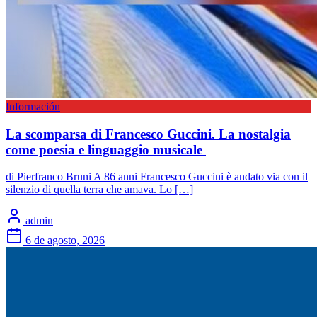
Información
La scomparsa di Francesco Guccini. La nostalgia
come poesia e linguaggio musicale
di Pierfranco Bruni A 86 anni Francesco Guccini è andato via con il
silenzio di quella terra che amava. Lo […]
admin
6 de agosto, 2026