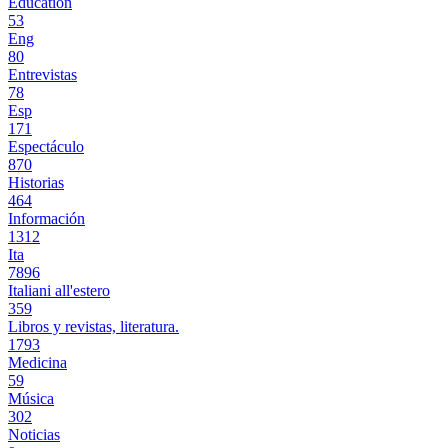
Education
53
Eng
80
Entrevistas
78
Esp
171
Espectáculo
870
Historias
464
Información
1312
Ita
7896
Italiani all'estero
359
Libros y revistas, literatura.
1793
Medicina
59
Música
302
Noticias