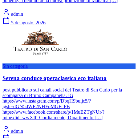
bohème, il debutto della nuova produzione di Madama […]
admin
5 de agosto, 2026
Sin categoría
Serena conduce operaclassica eco italiano
post pubblicato sui canali social del Teatro di San Carlo per la
scomparsa di Bruno Campanella. IG
https://www.instagram.com/p/DbqH9buijc5/?
igsh=dGN5dWF2NHFpMGFi FB
https://www.facebook.com/share/p/1MuEZTgNUr/?
mibextid=wwXIfr Cordialmente, Dipartimento […]
admin