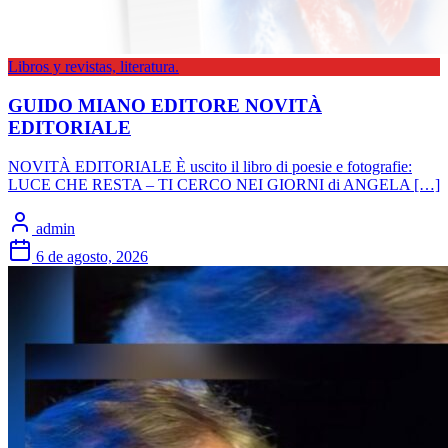
Libros y revistas, literatura.
GUIDO MIANO EDITORE NOVITÀ
EDITORIALE
NOVITÀ EDITORIALE È uscito il libro di poesie e fotografie:
LUCE CHE RESTA – TI CERCO NEI GIORNI di ANGELA […]
admin
6 de agosto, 2026