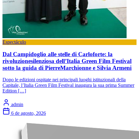
Espectáculo
Dal Campidoglio alle stelle di Carloforte: la
rivoluzionesilenziosa dell’Italia Green Film Festival
sotto la guida di PierreMarchionne e Silvia Armeni
Dopo le edizioni ospitate nei principali luoghi istituzionali della
Capitale, l’Italia Green Film Festival inaugura la sua prima Summer
Edition […]
admin
6 de agosto, 2026