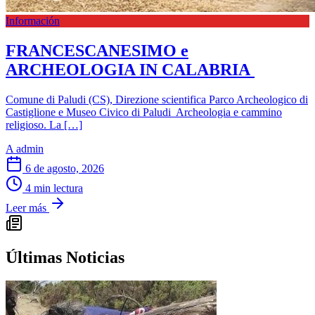
Información
FRANCESCANESIMO e
ARCHEOLOGIA IN CALABRIA
Comune di Paludi (CS), Direzione scientifica Parco Archeologico di
Castiglione e Museo Civico di Paludi Archeologia e cammino
religioso. La […]
A
admin
6 de agosto, 2026
4 min lectura
Leer más
Últimas Noticias