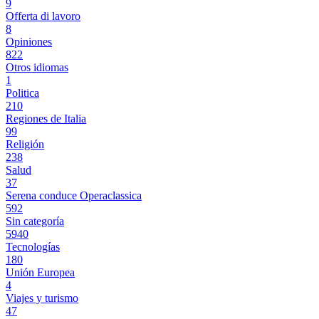
9
Offerta di lavoro
8
Opiniones
822
Otros idiomas
1
Politica
210
Regiones de Italia
99
Religión
238
Salud
37
Serena conduce Operaclassica
592
Sin categoría
5940
Tecnologías
180
Unión Europea
4
Viajes y turismo
47