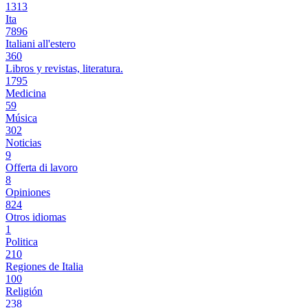
1313
Ita
7896
Italiani all'estero
360
Libros y revistas, literatura.
1795
Medicina
59
Música
302
Noticias
9
Offerta di lavoro
8
Opiniones
824
Otros idiomas
1
Politica
210
Regiones de Italia
100
Religión
238