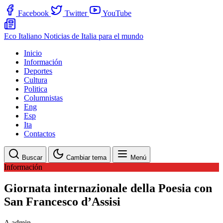
Facebook
Twitter
YouTube
Eco Italiano
Noticias de Italia para el mundo
Inicio
Información
Deportes
Cultura
Politica
Columnistas
Eng
Esp
Ita
Contactos
Buscar
Cambiar tema
Menú
Información
Giornata internazionale della Poesia con
San Francesco d’Assisi
A
admin