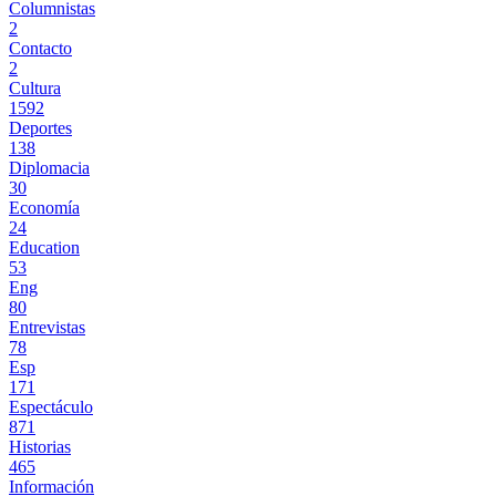
Columnistas
2
Contacto
2
Cultura
1592
Deportes
138
Diplomacia
30
Economía
24
Education
53
Eng
80
Entrevistas
78
Esp
171
Espectáculo
871
Historias
465
Información