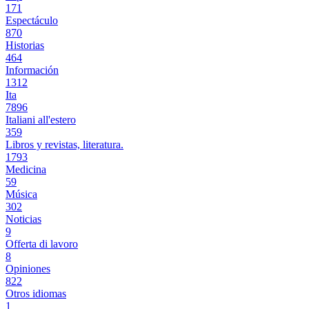
171
Espectáculo
870
Historias
464
Información
1312
Ita
7896
Italiani all'estero
359
Libros y revistas, literatura.
1793
Medicina
59
Música
302
Noticias
9
Offerta di lavoro
8
Opiniones
822
Otros idiomas
1