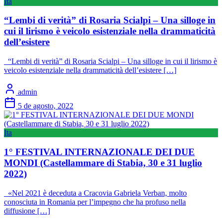
Ita
“Lembi di verità” di Rosaria Scialpi – Una silloge in
cui il lirismo è veicolo esistenziale nella drammaticità
dell’esistere
“Lembi di verità” di Rosaria Scialpi – Una silloge in cui il lirismo è
veicolo esistenziale nella drammaticità dell’esistere […]
admin
5 de agosto, 2022
Ita
1° FESTIVAL INTERNAZIONALE DEI DUE
MONDI (Castellammare di Stabia, 30 e 31 luglio
2022)
«Nel 2021 è deceduta a Cracovia Gabriela Verban, molto
conosciuta in Romania per l’impegno che ha profuso nella
diffusione […]