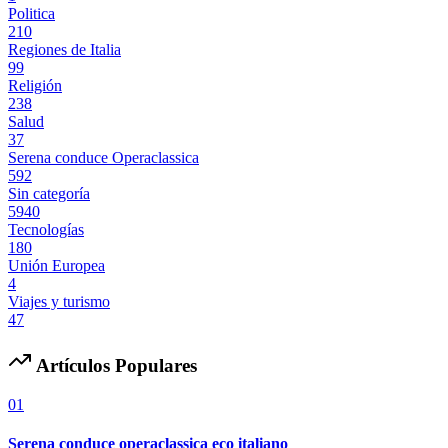
Politica
210
Regiones de Italia
99
Religión
238
Salud
37
Serena conduce Operaclassica
592
Sin categoría
5940
Tecnologías
180
Unión Europea
4
Viajes y turismo
47
Artículos Populares
01
Serena conduce operaclassica eco italiano