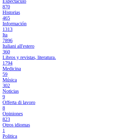
Espectáculo
870
Historias
465
Información
1313
Ita
7896
Italiani all'estero
360
Libros y revistas, literatura.
1794
Medicina
59
Música
302
Noticias
9
Offerta di lavoro
8
Opiniones
823
Otros idiomas
1
Politica