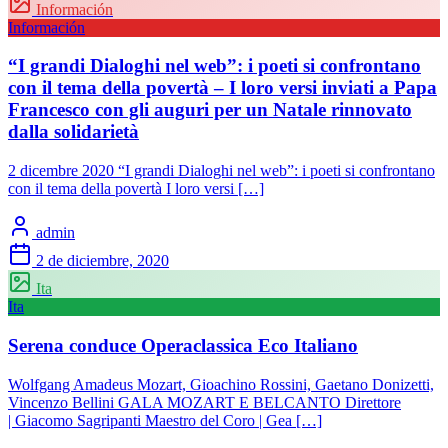
Información
Información
“I grandi Dialoghi nel web”: i poeti si confrontano
con il tema della povertà – I loro versi inviati a Papa
Francesco con gli auguri per un Natale rinnovato
dalla solidarietà
2 dicembre 2020 “I grandi Dialoghi nel web”: i poeti si confrontano
con il tema della povertà I loro versi […]
admin
2 de diciembre, 2020
Ita
Ita
Serena conduce Operaclassica Eco Italiano
Wolfgang Amadeus Mozart, Gioachino Rossini, Gaetano Donizetti,
Vincenzo Bellini GALA MOZART E BELCANTO Direttore
| Giacomo Sagripanti Maestro del Coro | Gea […]