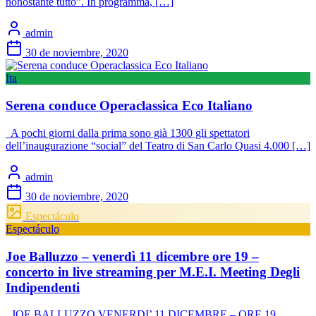
nonostante tutto”. In programma, […]
admin
30 de noviembre, 2020
Ita
Serena conduce Operaclassica Eco Italiano
A pochi giorni dalla prima sono già 1300 gli spettatori
dell’inaugurazione “social” del Teatro di San Carlo Quasi 4.000 […]
admin
30 de noviembre, 2020
Espectáculo
Espectáculo
Joe Balluzzo – venerdì 11 dicembre ore 19 –
concerto in live streaming per M.E.I. Meeting Degli
Indipendenti
JOE BALLUZZO VENERDI’ 11 DICEMBRE – ORE 19