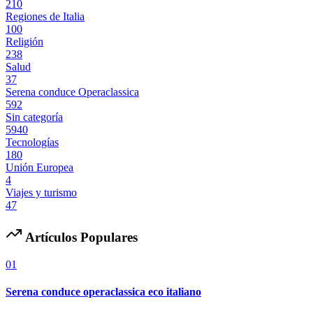
210
Regiones de Italia
100
Religión
238
Salud
37
Serena conduce Operaclassica
592
Sin categoría
5940
Tecnologías
180
Unión Europea
4
Viajes y turismo
47
Artículos Populares
01
Serena conduce operaclassica eco italiano