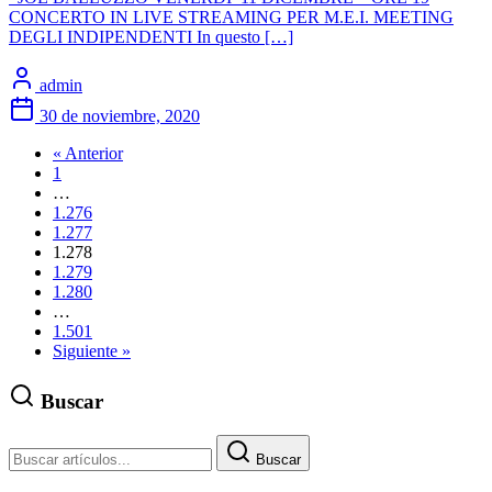
CONCERTO IN LIVE STREAMING PER M.E.I. MEETING
DEGLI INDIPENDENTI In questo […]
admin
30 de noviembre, 2020
« Anterior
1
…
1.276
1.277
1.278
1.279
1.280
…
1.501
Siguiente »
Buscar
Buscar