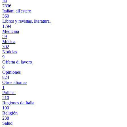
Ita
7896
Italiani all'estero
360
Libros y revistas, literatura.
1794
Medicina
59
Música
302
Noticias
9
Offerta di lavoro
8
Opiniones
824
Otros idiomas
1
Politica
210
Regiones de Italia
100
Religión
238
Salud