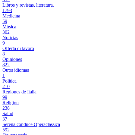
Libros y revistas, literatura.
1793
Medicina
59
Música
302
Noticias
9
Offerta di lavoro
8
Opiniones
822
Otros idiomas
1
Politica
210
Regiones de Italia
99
Religión
238
Salud
37
Serena conduce Operaclassica
592