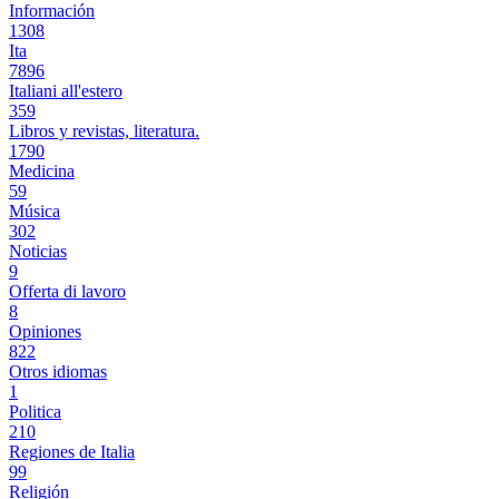
Información
1308
Ita
7896
Italiani all'estero
359
Libros y revistas, literatura.
1790
Medicina
59
Música
302
Noticias
9
Offerta di lavoro
8
Opiniones
822
Otros idiomas
1
Politica
210
Regiones de Italia
99
Religión