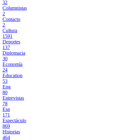
32
Columnistas
2
Contacto
2
Cultura
1591
Deportes
137
Diplomacia
30
Economía
24
Education
53
Eng
80
Entrevistas
78
Esp
171
Espectáculo
869
Historias
464