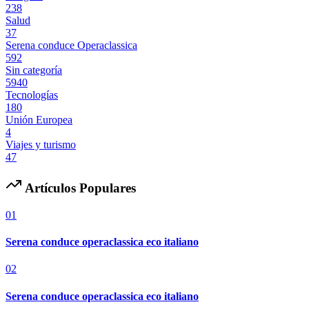
238
Salud
37
Serena conduce Operaclassica
592
Sin categoría
5940
Tecnologías
180
Unión Europea
4
Viajes y turismo
47
Artículos Populares
01
Serena conduce operaclassica eco italiano
02
Serena conduce operaclassica eco italiano