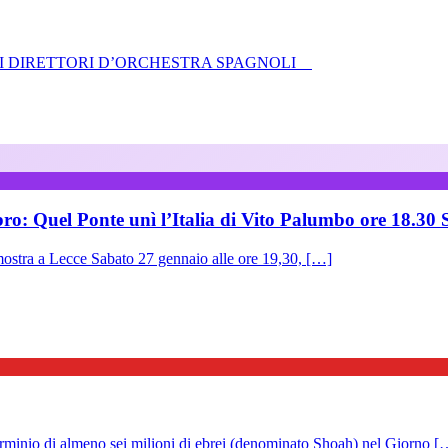
EI DIRETTORI D’ORCHESTRA SPAGNOLI
bro: Quel Ponte unì l’Italia di Vito Palumbo ore 18.30
 a Lecce Sabato 27 gennaio alle ore 19,30, […]
inio di almeno sei milioni di ebrei (denominato Shoah) nel Giorno [