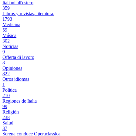
Italiani all'estero
359
Libros y revistas, literatura.
1793
Medicina
59
Música
302
Noticias
9
Offerta di lavoro
8
Opiniones
822
Otros idiomas
1
Politica
210
Regiones de Italia
99
Religión
238
Salud
37
Serena conduce Operaclassica