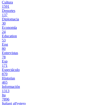
Cultura
1591
Deportes
137
Diplomacia
30
Economía
24
Education
53
Eng
80
Entrevistas
78
Esp
171
Espectáculo
870
Historias
465
Información
1313
Ita
7896
Italiani all'estero