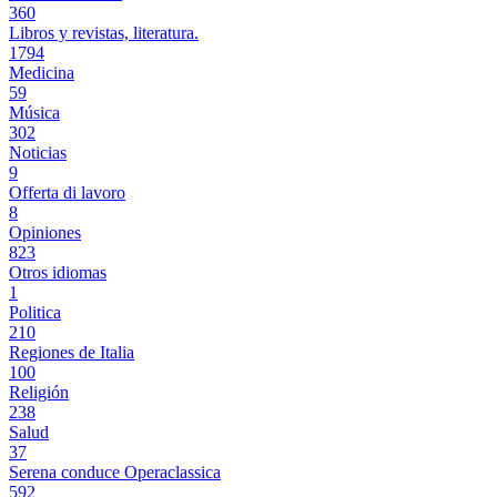
360
Libros y revistas, literatura.
1794
Medicina
59
Música
302
Noticias
9
Offerta di lavoro
8
Opiniones
823
Otros idiomas
1
Politica
210
Regiones de Italia
100
Religión
238
Salud
37
Serena conduce Operaclassica
592