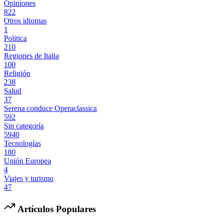
Opiniones
822
Otros idiomas
1
Politica
210
Regiones de Italia
100
Religión
238
Salud
37
Serena conduce Operaclassica
592
Sin categoría
5940
Tecnologías
180
Unión Europea
4
Viajes y turismo
47
Artículos Populares