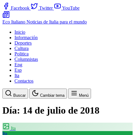
Facebook
Twitter
YouTube
Eco Italiano
Noticias de Italia para el mundo
Inicio
Información
Deportes
Cultura
Politica
Columnistas
Eng
Esp
Ita
Contactos
Buscar
Cambiar tema
Menú
Día:
14 de julio de 2018
Ita
Ita