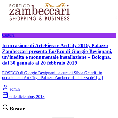
Cultura
In occasione di ArteFiera e ArtCity 2019, Palazzo
Zambeccari presenta EosEco di Giorgio Bevignani,
un’inedita e monumentale installazione – Bologna,
dal 30 gennaio al 20 febbraio 2019
EOSECO di Giorgio Bevignani a cura di Silvia Grandi in
occasione di Art City Palazzo Zambeccari – Piazza de’ […]
admin
6 de diciembre, 2018
Buscar