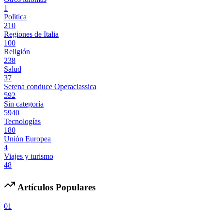
1
Politica
210
Regiones de Italia
100
Religión
238
Salud
37
Serena conduce Operaclassica
592
Sin categoría
5940
Tecnologías
180
Unión Europea
4
Viajes y turismo
48
Artículos Populares
01