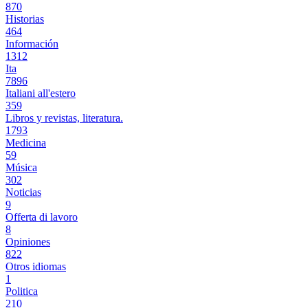
870
Historias
464
Información
1312
Ita
7896
Italiani all'estero
359
Libros y revistas, literatura.
1793
Medicina
59
Música
302
Noticias
9
Offerta di lavoro
8
Opiniones
822
Otros idiomas
1
Politica
210