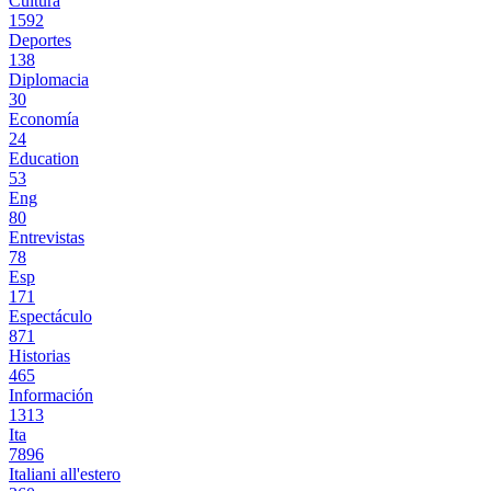
Cultura
1592
Deportes
138
Diplomacia
30
Economía
24
Education
53
Eng
80
Entrevistas
78
Esp
171
Espectáculo
871
Historias
465
Información
1313
Ita
7896
Italiani all'estero