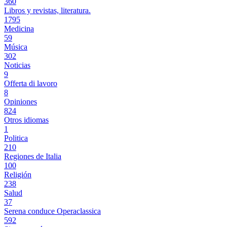
360
Libros y revistas, literatura.
1795
Medicina
59
Música
302
Noticias
9
Offerta di lavoro
8
Opiniones
824
Otros idiomas
1
Politica
210
Regiones de Italia
100
Religión
238
Salud
37
Serena conduce Operaclassica
592