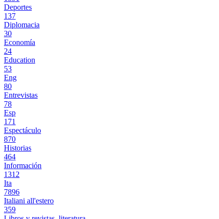
Deportes
137
Diplomacia
30
Economía
24
Education
53
Eng
80
Entrevistas
78
Esp
171
Espectáculo
870
Historias
464
Información
1312
Ita
7896
Italiani all'estero
359
Libros y revistas, literatura.