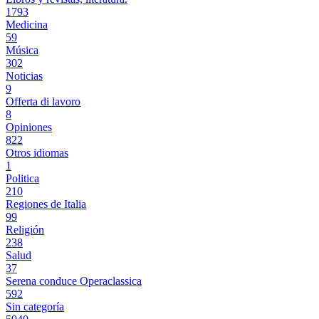
1793
Medicina
59
Música
302
Noticias
9
Offerta di lavoro
8
Opiniones
822
Otros idiomas
1
Politica
210
Regiones de Italia
99
Religión
238
Salud
37
Serena conduce Operaclassica
592
Sin categoría