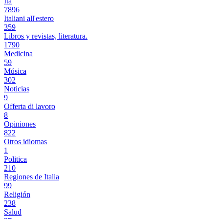
Ita
7896
Italiani all'estero
359
Libros y revistas, literatura.
1790
Medicina
59
Música
302
Noticias
9
Offerta di lavoro
8
Opiniones
822
Otros idiomas
1
Politica
210
Regiones de Italia
99
Religión
238
Salud