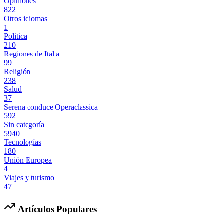
Opiniones
822
Otros idiomas
1
Politica
210
Regiones de Italia
99
Religión
238
Salud
37
Serena conduce Operaclassica
592
Sin categoría
5940
Tecnologías
180
Unión Europea
4
Viajes y turismo
47
Artículos Populares