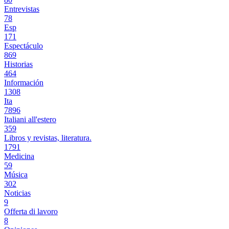
Entrevistas
78
Esp
171
Espectáculo
869
Historias
464
Información
1308
Ita
7896
Italiani all'estero
359
Libros y revistas, literatura.
1791
Medicina
59
Música
302
Noticias
9
Offerta di lavoro
8