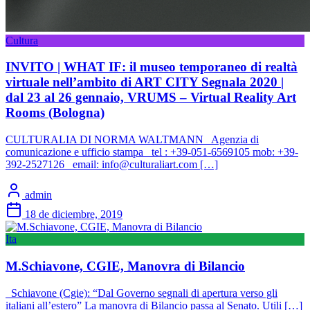
Cultura
INVITO | WHAT IF: il museo temporaneo di realtà
virtuale nell’ambito di ART CITY Segnala 2020 |
dal 23 al 26 gennaio, VRUMS – Virtual Reality Art
Rooms (Bologna)
CULTURALIA DI NORMA WALTMANN Agenzia di
comunicazione e ufficio stampa tel : +39-051-6569105 mob: +39-
392-2527126 email: info@culturaliart.com […]
admin
18 de diciembre, 2019
Ita
M.Schiavone, CGIE, Manovra di Bilancio
Schiavone (Cgie): “Dal Governo segnali di apertura verso gli
italiani all’estero” La manovra di Bilancio passa al Senato. Utili […]