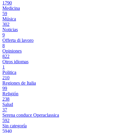
1790
Medicina
59
Música
302
Noticias
9
Offerta di lavoro
8
Opiniones
822
Otros idiomas
1
Politica
210
Regiones de Italia
99
Religión
238
Salud
37
Serena conduce Operaclassica
592
Sin categoría
5940