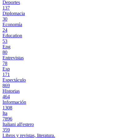
Deportes
137
Diplomacia
30
Economía
24
Education
53
Eng
80
Entrevistas
78
Esp
171
Espectáculo
869
Historias
464
Información
1308
Ita
7896
Italiani all'estero
359
Libros y revistas, literatura.