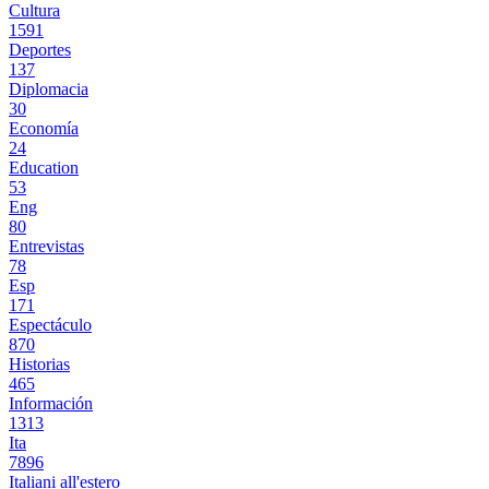
Cultura
1591
Deportes
137
Diplomacia
30
Economía
24
Education
53
Eng
80
Entrevistas
78
Esp
171
Espectáculo
870
Historias
465
Información
1313
Ita
7896
Italiani all'estero