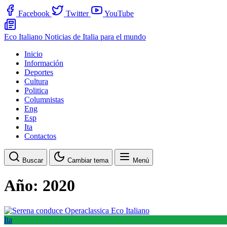
Facebook
Twitter
YouTube
Eco Italiano
Noticias de Italia para el mundo
Inicio
Información
Deportes
Cultura
Politica
Columnistas
Eng
Esp
Ita
Contactos
Buscar
Cambiar tema
Menú
Año:
2020
Ita