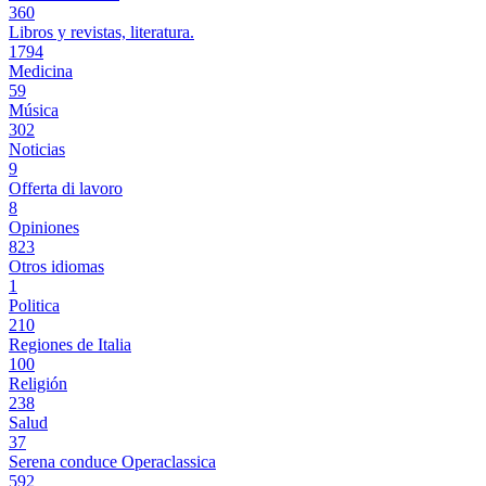
360
Libros y revistas, literatura.
1794
Medicina
59
Música
302
Noticias
9
Offerta di lavoro
8
Opiniones
823
Otros idiomas
1
Politica
210
Regiones de Italia
100
Religión
238
Salud
37
Serena conduce Operaclassica
592