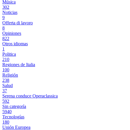
Música
302
Noticias
9
Offerta di lavoro
8
Opiniones
822
Otros idiomas
1
Politica
210
Regiones de Italia
100
Religión
238
Salud
37
Serena conduce Operaclassica
592
Sin categoría
5940
Tecnologías
180
Unión Europea