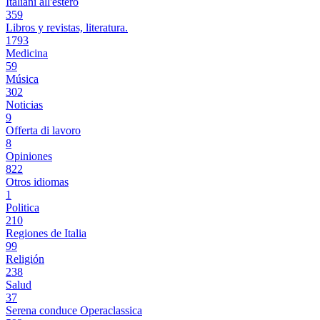
Italiani all'estero
359
Libros y revistas, literatura.
1793
Medicina
59
Música
302
Noticias
9
Offerta di lavoro
8
Opiniones
822
Otros idiomas
1
Politica
210
Regiones de Italia
99
Religión
238
Salud
37
Serena conduce Operaclassica