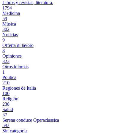
Libros y revistas, literatura.
1794
Medicina
59
Música
302
Noticias
9
Offerta di lavoro
8
Opiniones
823
Otros idiomas
1
Politica
210
Regiones de Italia
100
Religión
238
Salud
37
Serena conduce Operaclassica
592
Sin categoría