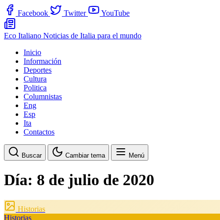
Facebook
Twitter
YouTube
Eco Italiano
Noticias de Italia para el mundo
Inicio
Información
Deportes
Cultura
Politica
Columnistas
Eng
Esp
Ita
Contactos
Buscar
Cambiar tema
Menú
Día:
8 de julio de 2020
Historias
Historias