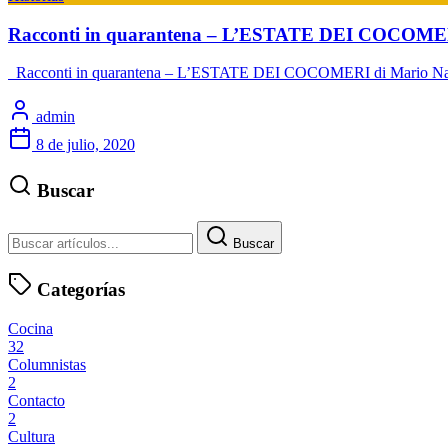
Racconti in quarantena – L’ESTATE DEI COCOME
Racconti in quarantena – L’ESTATE DEI COCOMERI di Mario Narducci
admin
8 de julio, 2020
Buscar
Buscar
Categorías
Cocina
32
Columnistas
2
Contacto
2
Cultura