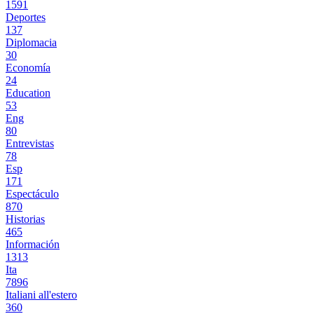
1591
Deportes
137
Diplomacia
30
Economía
24
Education
53
Eng
80
Entrevistas
78
Esp
171
Espectáculo
870
Historias
465
Información
1313
Ita
7896
Italiani all'estero
360