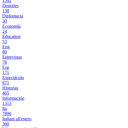
1592
Deportes
138
Diplomacia
30
Economía
24
Education
53
Eng
80
Entrevistas
78
Esp
171
Espectáculo
871
Historias
465
Información
1313
Ita
7896
Italiani all'estero
360