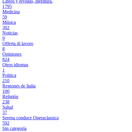
Libros y revistas, literatura.
1795
Medicina
59
Música
302
Noticias
9
Offerta di lavoro
8
Opiniones
824
Otros idiomas
1
Politica
210
Regiones de Italia
100
Religión
238
Salud
37
Serena conduce Operaclassica
592
Sin categoría