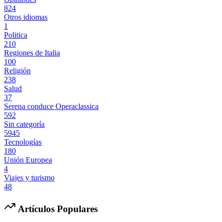
824
Otros idiomas
1
Politica
210
Regiones de Italia
100
Religión
238
Salud
37
Serena conduce Operaclassica
592
Sin categoría
5945
Tecnologías
180
Unión Europea
4
Viajes y turismo
48
Artículos Populares