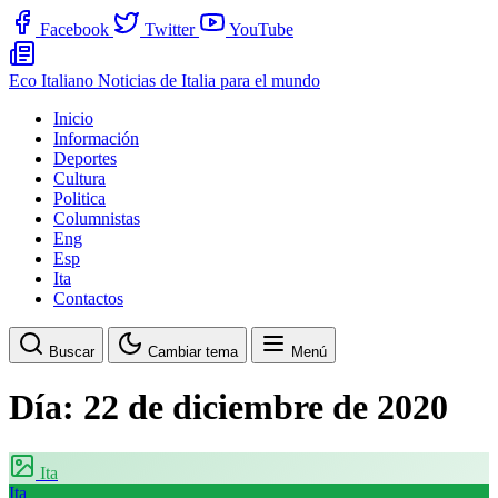
Facebook
Twitter
YouTube
Eco Italiano
Noticias de Italia para el mundo
Inicio
Información
Deportes
Cultura
Politica
Columnistas
Eng
Esp
Ita
Contactos
Buscar
Cambiar tema
Menú
Día:
22 de diciembre de 2020
Ita
Ita