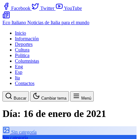
Facebook
Twitter
YouTube
Eco Italiano
Noticias de Italia para el mundo
Inicio
Información
Deportes
Cultura
Politica
Columnistas
Eng
Esp
Ita
Contactos
Buscar
Cambiar tema
Menú
Día:
16 de enero de 2021
Sin categoría
Sin categoría