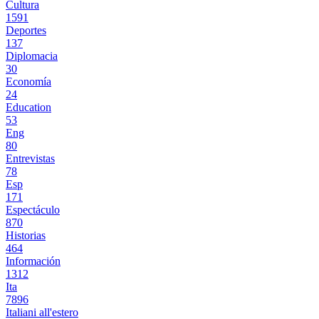
Cultura
1591
Deportes
137
Diplomacia
30
Economía
24
Education
53
Eng
80
Entrevistas
78
Esp
171
Espectáculo
870
Historias
464
Información
1312
Ita
7896
Italiani all'estero