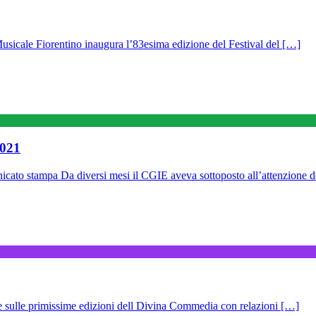
e Fiorentino inaugura l’83esima edizione del Festival del […]
021
nicato stampa Da diversi mesi il CGIE aveva sottoposto all’attenzione d
 sulle primissime edizioni dell Divina Commedia con relazioni […]