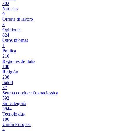
302
Noticias
9
Offerta di lavoro
8
Opiniones
824
Otros idiomas
1
Politica
210
Regiones de Italia
100
Religión
238
Salud
37
Serena conduce Operaclassica
592
Sin categoría
5944
Tecnologías
180
Unión Europea
4