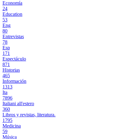
Economía
24
Education
53
Eng
80
Entrevistas
78
Esp
171
Espectáculo
871
Historias
465
Información
1313
Ita
7896
Italiani all'estero
360
Libros y revistas, literatura.
1795
Medicina
59
Música