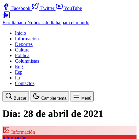
Facebook
Twitter
YouTube
Eco Italiano
Noticias de Italia para el mundo
Inicio
Información
Deportes
Cultura
Politica
Columnistas
Eng
Esp
Ita
Contactos
Buscar
Cambiar tema
Menú
Día:
28 de abril de 2021
Información
Información