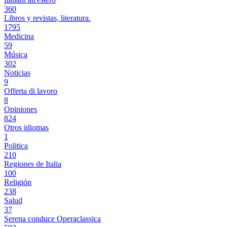
360
Libros y revistas, literatura.
1795
Medicina
59
Música
302
Noticias
9
Offerta di lavoro
8
Opiniones
824
Otros idiomas
1
Politica
210
Regiones de Italia
100
Religión
238
Salud
37
Serena conduce Operaclassica