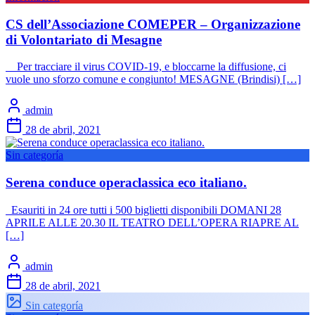
CS dell’Associazione COMEPER – Organizzazione
di Volontariato di Mesagne
Per tracciare il virus COVID-19, e bloccarne la diffusione, ci
vuole uno sforzo comune e congiunto! MESAGNE (Brindisi) […]
admin
28 de abril, 2021
Sin categoría
Serena conduce operaclassica eco italiano.
Esauriti in 24 ore tutti i 500 biglietti disponibili DOMANI 28
APRILE ALLE 20.30 IL TEATRO DELL’OPERA RIAPRE AL
[…]
admin
28 de abril, 2021
Sin categoría