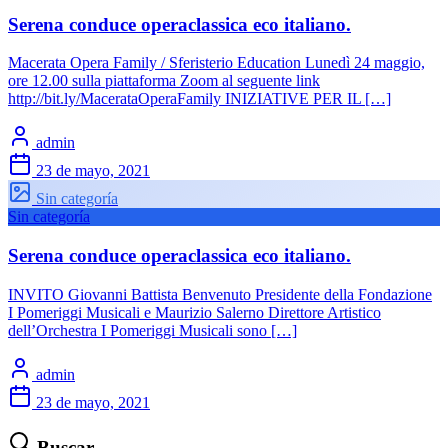
Serena conduce operaclassica eco italiano.
Macerata Opera Family / Sferisterio Education Lunedì 24 maggio,
ore 12.00 sulla piattaforma Zoom al seguente link
http://bit.ly/MacerataOperaFamily INIZIATIVE PER IL […]
admin
23 de mayo, 2021
Sin categoría
Sin categoría
Serena conduce operaclassica eco italiano.
INVITO Giovanni Battista Benvenuto Presidente della Fondazione
I Pomeriggi Musicali e Maurizio Salerno Direttore Artistico
dell’Orchestra I Pomeriggi Musicali sono […]
admin
23 de mayo, 2021
Buscar