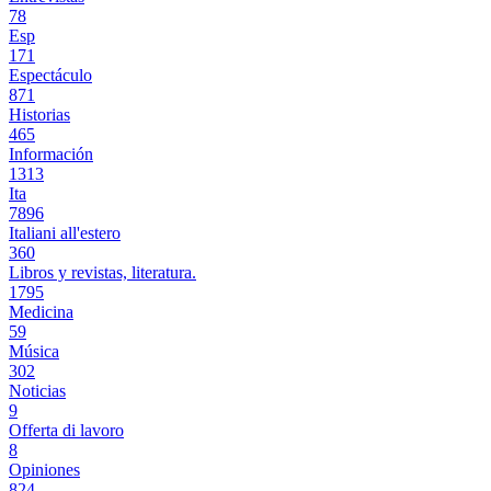
78
Esp
171
Espectáculo
871
Historias
465
Información
1313
Ita
7896
Italiani all'estero
360
Libros y revistas, literatura.
1795
Medicina
59
Música
302
Noticias
9
Offerta di lavoro
8
Opiniones
824