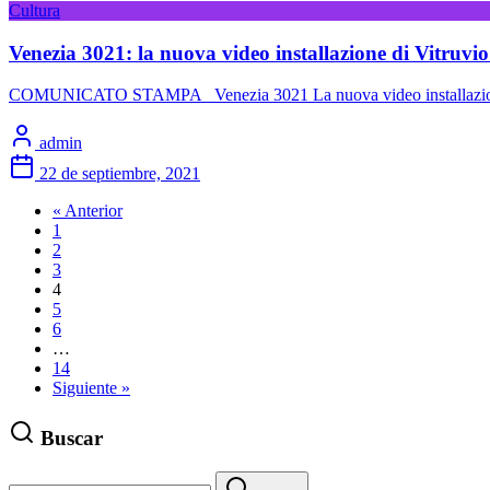
Cultura
Venezia 3021: la nuova video installazione di Vitruvio
COMUNICATO STAMPA Venezia 3021 La nuova video installazione di 
admin
22 de septiembre, 2021
« Anterior
1
2
3
4
5
6
…
14
Siguiente »
Buscar