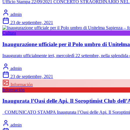
Ufficio Stampa 22/09/2021 CONCERTO STRAORDINARIO NEL C
admin
23 de septiembre, 2021
Cultura
Inaugurazione ufficiale per il Polo umbro di Unitelma
Inaugurato ufficialmente ieri, mercoledì 22 settembre, nella splendida 
admin
23 de septiembre, 2021
Información
Información
Inaugurata l’Oasi delle Api. Il Soroptimist Club dell’
COMUNICATO STAMPA Inaugurata l’Oasi delle Api. Il Soroptimist Clu
admin