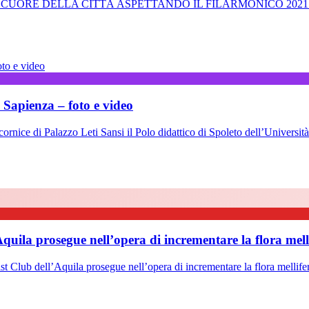
UORE DELLA CITTÀ ASPETTANDO IL FILARMONICO 2021 Sulle no
 Sapienza – foto e video
cornice di Palazzo Leti Sansi il Polo didattico di Spoleto dell’Universit
Aquila prosegue nell’opera di incrementare la flora mell
b dell’Aquila prosegue nell’opera di incrementare la flora mellife