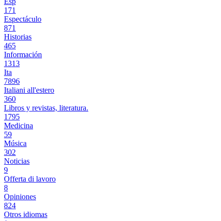
Esp
171
Espectáculo
871
Historias
465
Información
1313
Ita
7896
Italiani all'estero
360
Libros y revistas, literatura.
1795
Medicina
59
Música
302
Noticias
9
Offerta di lavoro
8
Opiniones
824
Otros idiomas