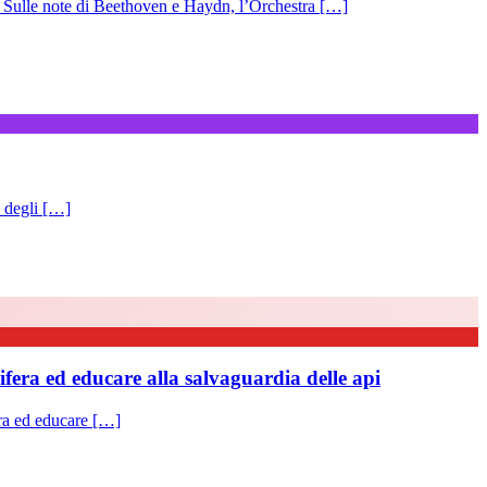
te di Beethoven e Haydn, l’Orchestra […]
à degli […]
ifera ed educare alla salvaguardia delle api
ra ed educare […]