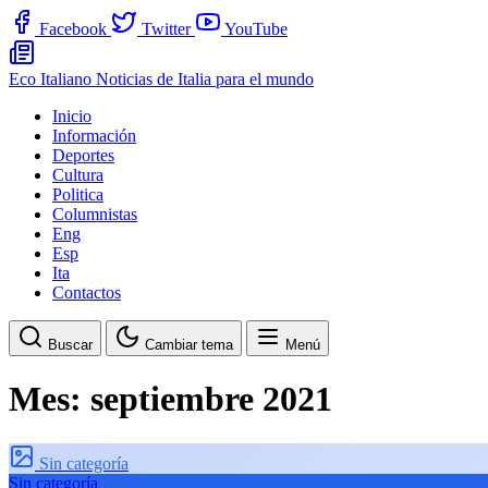
Facebook
Twitter
YouTube
Eco Italiano
Noticias de Italia para el mundo
Inicio
Información
Deportes
Cultura
Politica
Columnistas
Eng
Esp
Ita
Contactos
Buscar
Cambiar tema
Menú
Mes:
septiembre 2021
Sin categoría
Sin categoría