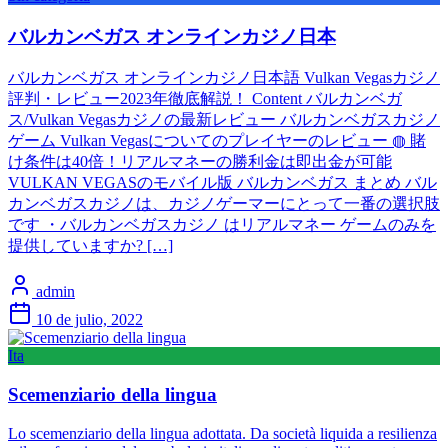
バルカンベガス オンラインカジノ日本
バルカンベガス オンラインカジノ日本語 Vulkan Vegasカジノ
評判・レビュー2023年徹底解説！ Content バルカンベガ
ス/Vulkan Vegasカジノの最新レビュー バルカンベガスカジノ
ゲーム Vulkan Vegasについてのプレイヤーのレビュー ◍ 賭
け条件は40倍！リアルマネーの勝利金は即出金が可能
VULKAN VEGASのモバイル版 バルカンベガス まとめ バル
カンベガスカジノは、カジノゲーマーにとって一番の選択肢
です ・バルカンベガスカジノ はリアルマネー ゲームのみを
提供していますか? […]
admin
10 de julio, 2022
Ita
Scemenziario della lingua
Lo scemenziario della lingua adottata. Da società liquida a resilienza