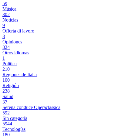
59
Música
302
Noticias
9
Offerta di lavoro
8
Opiniones
824
Otros idiomas
1
Politica
210
Regiones de Italia
100
Religión
238
Salud
37
Serena conduce Operaclassica
592
Sin categoría
5944
Tecnologías
180