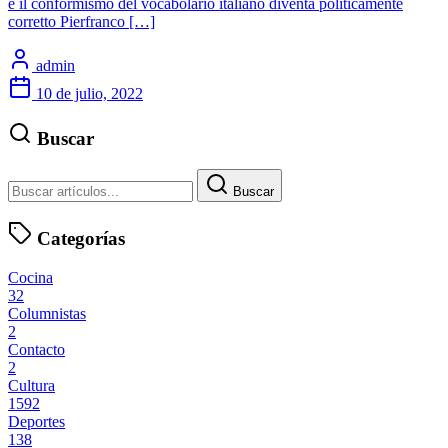
e il conformismo del vocabolario italiano diventa politicamente
corretto Pierfranco […]
admin
10 de julio, 2022
Buscar
Buscar
Categorías
Cocina
32
Columnistas
2
Contacto
2
Cultura
1592
Deportes
138