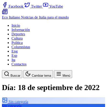
Facebook
Twitter
YouTube
Eco Italiano
Noticias de Italia para el mundo
Inicio
Información
Deportes
Cultura
Politica
Columnistas
Eng
Esp
Ita
Contactos
Buscar
Cambiar tema
Menú
Día:
18 de septiembre de 2022
Sin categoría
Sin categoría