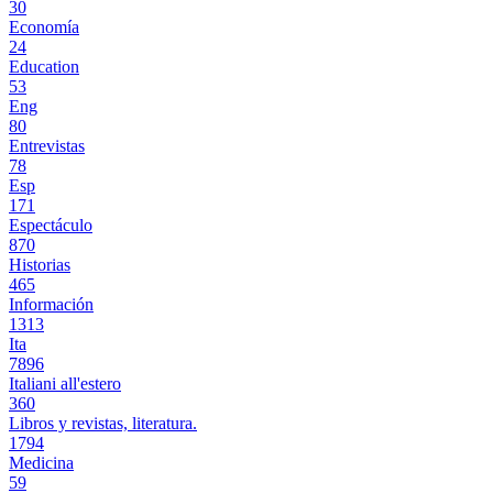
30
Economía
24
Education
53
Eng
80
Entrevistas
78
Esp
171
Espectáculo
870
Historias
465
Información
1313
Ita
7896
Italiani all'estero
360
Libros y revistas, literatura.
1794
Medicina
59