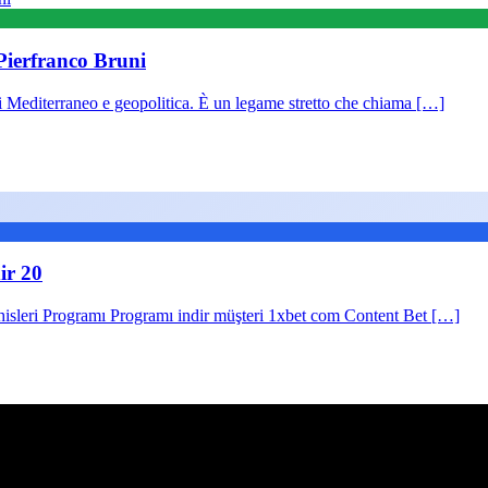
i Pierfranco Bruni
uni Mediterraneo e geopolitica. È un legame stretto che chiama […]
ir 20
sleri Programı Programı indir müşteri 1xbet com Content Bet […]