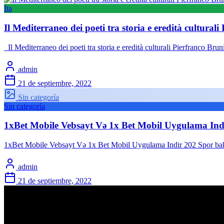
Ita
Il Mediterraneo dei poeti tra storia e eredità cultural
Il Mediterraneo dei poeti tra storia e eredità culturali Pierfranco Br
admin
21 de septiembre, 2022
Sin categoría
Sin categoría
1xBet Mobile Vebsayt Və 1x Bet Mobil Uygulama Ind
1xBet Mobile Vebsayt Və 1x Bet Mobil Uygulama Indir 202 Spor bahi
admin
21 de septiembre, 2022