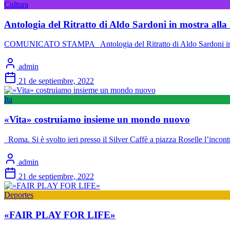
Cultura
Antologia del Ritratto di Aldo Sardoni in mostra all
COMUNICATO STAMPA Antologia del Ritratto di Aldo Sardoni in mo
admin
21 de septiembre, 2022
Ita
«Vita» costruiamo insieme un mondo nuovo
Roma. Si è svolto ieri presso il Silver Caffè a piazza Roselle l’incont
admin
21 de septiembre, 2022
Deportes
«FAIR PLAY FOR LIFE»