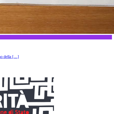
no della […]