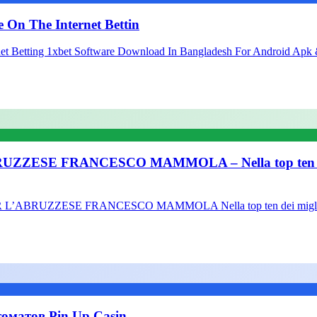
 On The Internet Bettin
net Betting 1xbet Software Download In Bangladesh For Android Apk
 FRANCESCO MAMMOLA – Nella top ten dei miglior
’ABRUZZESE FRANCESCO MAMMOLA Nella top ten dei miglio
матов Pin Up Casin