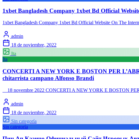
1xbet Bangladesh Company 1xbet Bd Official Website
1xbet Bangladesh Company 1xbet Bd Official Website On The Inter
admin
18 de noviembre, 2022
Ita
Ita
CONCERTI A NEW YORK E BOSTON PER L’ABRUZZESE
chitarrista campano Alfonso Brandi
18 novembre 2022 CONCERTI A NEW YORK E BOSTON PER L
admin
18 de noviembre, 2022
Sin categoría
Sin categoría
Пин Ап Казино Официальный Сайт Игровых Авто