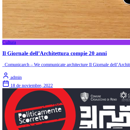
Cultura
Il Giornale dell’Architettura compie 20 anni
Comunicarch – We communicate architecture Il Giornale dell’Architet
admin
18 de noviembre, 2022