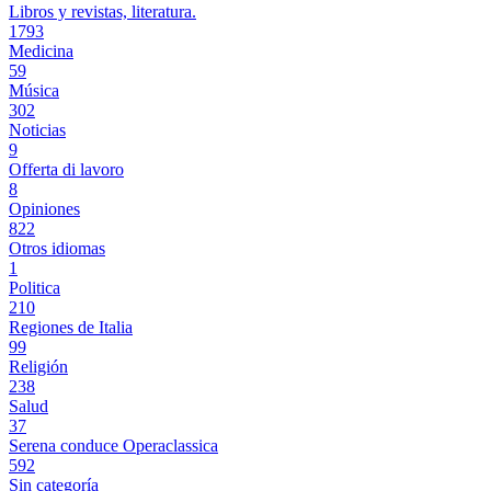
Libros y revistas, literatura.
1793
Medicina
59
Música
302
Noticias
9
Offerta di lavoro
8
Opiniones
822
Otros idiomas
1
Politica
210
Regiones de Italia
99
Religión
238
Salud
37
Serena conduce Operaclassica
592
Sin categoría