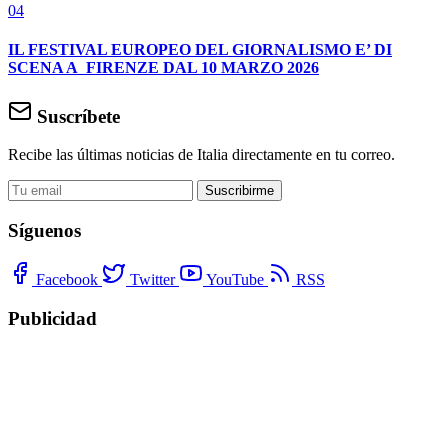
04
IL FESTIVAL EUROPEO DEL GIORNALISMO E’ DI
SCENA A FIRENZE DAL 10 MARZO 2026
Suscríbete
Recibe las últimas noticias de Italia directamente en tu correo.
Suscribirme
Síguenos
Facebook
Twitter
YouTube
RSS
Publicidad