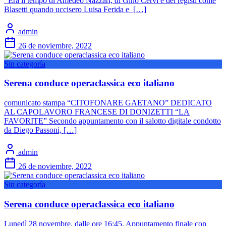
Era il tempo di Amedeo Nazzari, di Gino Cervi e dei registi come
Blasetti quando uccisero Luisa Ferida e […]
admin
26 de noviembre, 2022
Sin categoría
Serena conduce operaclassica eco italiano
comunicato stampa “CITOFONARE GAETANO” DEDICATO
AL CAPOLAVORO FRANCESE DI DONIZETTI “LA
FAVORITE” Secondo appuntamento con il salotto digitale condotto
da Diego Passoni, […]
admin
26 de noviembre, 2022
Sin categoría
Serena conduce operaclassica eco italiano
Lunedì 28 novembre, dalle ore 16:45. Appuntamento finale con