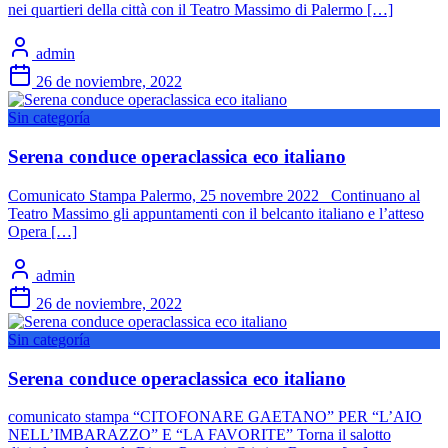
nei quartieri della città con il Teatro Massimo di Palermo […]
admin
26 de noviembre, 2022
Sin categoría
Serena conduce operaclassica eco italiano
Comunicato Stampa Palermo, 25 novembre 2022 Continuano al
Teatro Massimo gli appuntamenti con il belcanto italiano e l’atteso
Opera […]
admin
26 de noviembre, 2022
Sin categoría
Serena conduce operaclassica eco italiano
comunicato stampa “CITOFONARE GAETANO” PER “L’AIO
NELL’IMBARAZZO” E “LA FAVORITE” Torna il salotto