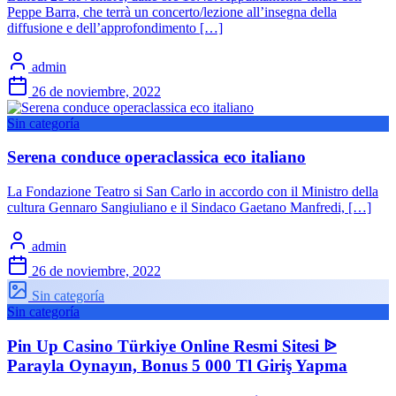
Peppe Barra, che terrà un concerto/lezione all’insegna della
diffusione e dell’approfondimento […]
admin
26 de noviembre, 2022
Sin categoría
Serena conduce operaclassica eco italiano
La Fondazione Teatro si San Carlo in accordo con il Ministro della
cultura Gennaro Sangiuliano e il Sindaco Gaetano Manfredi, […]
admin
26 de noviembre, 2022
Sin categoría
Sin categoría
Pin Up Casino Türkiye Online Resmi Sitesi ᐉ
Parayla Oynayın, Bonus 5 000 Tl Giriş Yapma