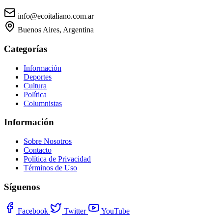
info@ecoitaliano.com.ar
Buenos Aires, Argentina
Categorías
Información
Deportes
Cultura
Política
Columnistas
Información
Sobre Nosotros
Contacto
Política de Privacidad
Términos de Uso
Síguenos
Facebook
Twitter
YouTube