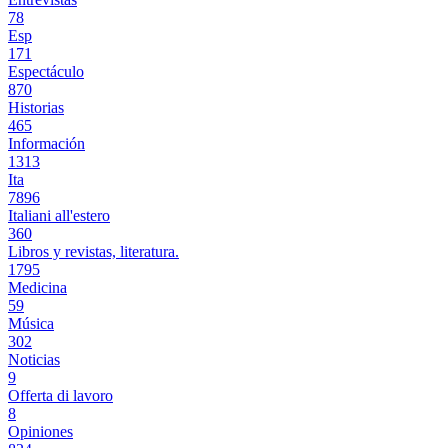
78
Esp
171
Espectáculo
870
Historias
465
Información
1313
Ita
7896
Italiani all'estero
360
Libros y revistas, literatura.
1795
Medicina
59
Música
302
Noticias
9
Offerta di lavoro
8
Opiniones