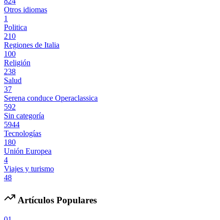
824
Otros idiomas
1
Politica
210
Regiones de Italia
100
Religión
238
Salud
37
Serena conduce Operaclassica
592
Sin categoría
5944
Tecnologías
180
Unión Europea
4
Viajes y turismo
48
Artículos Populares
01