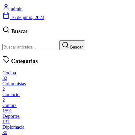
admin
16 de junio, 2023
Buscar
Buscar
Categorías
Cocina
32
Columnistas
2
Contacto
2
Cultura
1591
Deportes
137
Diplomacia
30