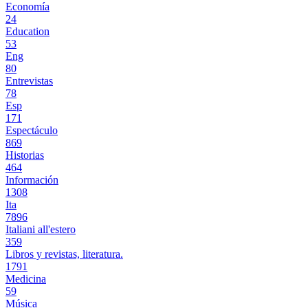
Economía
24
Education
53
Eng
80
Entrevistas
78
Esp
171
Espectáculo
869
Historias
464
Información
1308
Ita
7896
Italiani all'estero
359
Libros y revistas, literatura.
1791
Medicina
59
Música