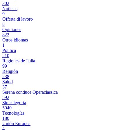
302
Noticias
9
Offerta di lavoro
8
Opiniones
822
Otros idiomas
1
Politica
210
Regiones de Italia
99
Religión
238
Salud
37
Serena conduce Operaclassica
592
Sin categoría
5940
Tecnologías
180
Unión Europea
4